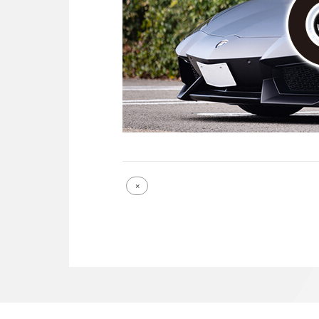
Full
×
size
attachment
link