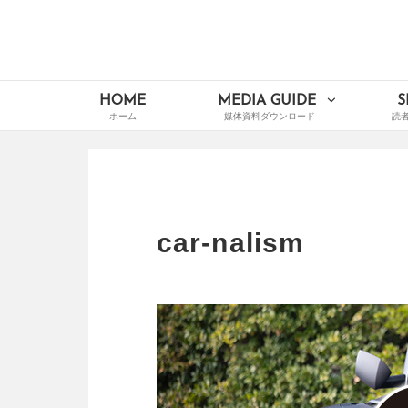
Skip
to
content
イードメディアナビ
Main
HOME
MEDIA GUIDE
S
Navigation
car-nalism