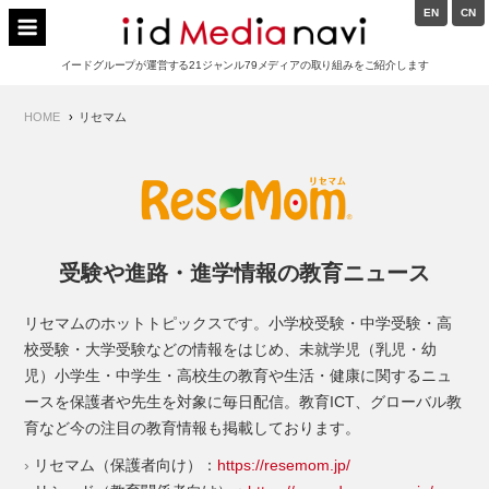
Skip
EN
CN
to
イードメディアナビ
content
イードグループが運営する21ジャンル79メディアの取り組みをご紹介します
Main
HOME
リセマム
Navigation
受験や進路・進学情報の教育ニュース
リセマムのホットトピックスです。小学校受験・中学受験・高
校受験・大学受験などの情報をはじめ、未就学児（乳児・幼
児）小学生・中学生・高校生の教育や生活・健康に関するニュ
ースを保護者や先生を対象に毎日配信。教育ICT、グローバル教
育など今の注目の教育情報も掲載しております。
リセマム（保護者向け）：
https://resemom.jp/