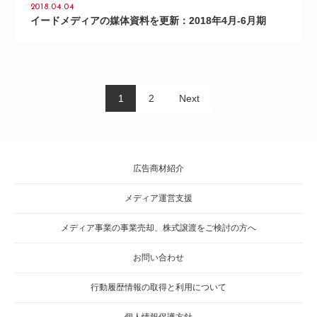
2018.04.04
イードメディアの媒体資料を更新：2018年4月-6月期
投
PAGE
PAGE
1
2
Next
稿
の
ペ
広告商材紹介
ー
ジ
メディア運営支援
送
メディア事業の事業売却、株式譲渡をご検討の方へ
り
お問い合わせ
行動履歴情報の取得と利用について
個人情報保護方針