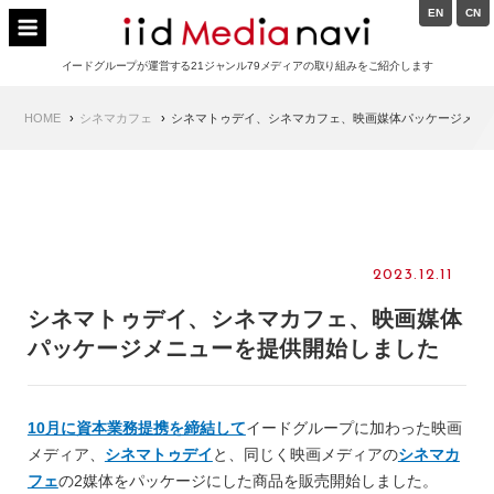
Skip
EN
CN
to
イードメディアナビ
content
イードグループが運営する21ジャンル79メディアの取り組みをご紹介します
Main
HOME
シネマカフェ
シネマトゥデイ、シネマカフェ、映画媒体パッケージメニ
Navigation
2023.12.11
シネマトゥデイ、シネマカフェ、映画媒体
パッケージメニューを提供開始しました
10月に資本業務提携を締結して
イードグループに加わった映画
メディア、
シネマトゥデイ
と、同じく映画メディアの
シネマカ
フェ
の2媒体をパッケージにした商品を販売開始しました。