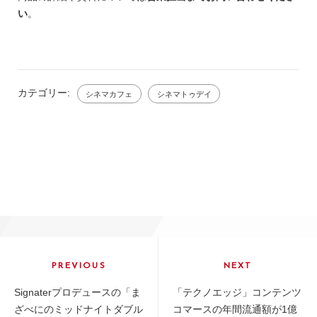
い
。
カテゴリー:
シネマカフェ
シネマトゥデイ
投
稿
PREVIOUS
NEXT
ナ
Previous
Next
Signaterプロデュースの「ま
「テクノエッジ」コンテンツ
ビ
post:
post:
ざべにのミッドナイトダブル
コマースの年間流通額が1億