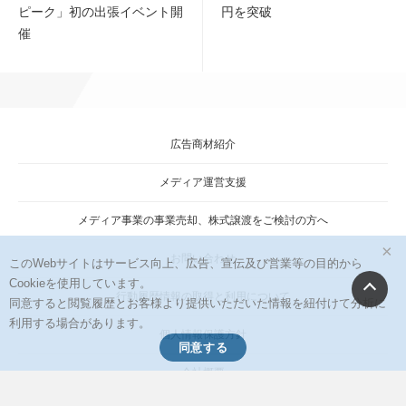
ピーク」初の出張イベント開
円を突破
ゲ
催
ー
シ
ョ
ン
広告商材紹介
メディア運営支援
メディア事業の事業売却、株式譲渡をご検討の方へ
×
お問い合わせ
このWebサイトはサービス向上、広告、宣伝及び営業等の目的から
Cookieを使用しています。
行動履歴情報の取得と利用について
同意すると閲覧履歴とお客様より提供いただいた情報を紐付けて分析に
利用する場合があります。
個人情報保護方針
同意する
会社概要