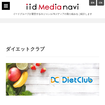
Skip
EN
CN
to
イードメディアナビ
content
イードグループが運営する21ジャンル79メディアの取り組みをご紹介します
Main
Navigation
ダイエットクラブ