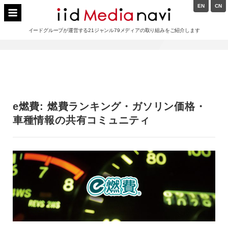
Skip
EN
CN
to
イードメディアナビ
content
イードグループが運営する21ジャンル79メディアの取り組みをご紹介します
Main
Navigation
e燃費: 燃費ランキング・ガソリン価格・
車種情報の共有コミュニティ