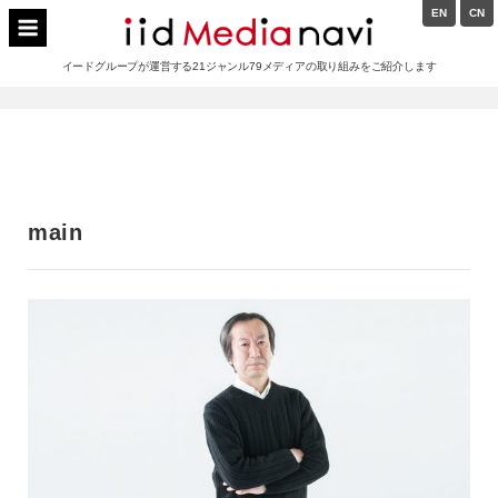
Skip
EN
CN
to
イードメディアナビ
content
イードグループが運営する21ジャンル79メディアの取り組みをご紹介します
Main
Navigation
main