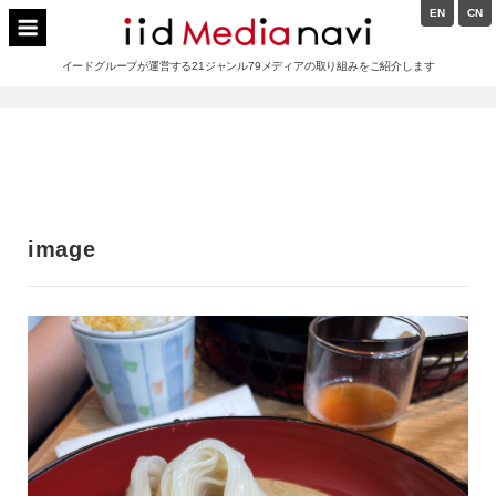
Skip
EN
CN
to
イードメディアナビ
content
イードグループが運営する21ジャンル79メディアの取り組みをご紹介します
Main
Navigation
image