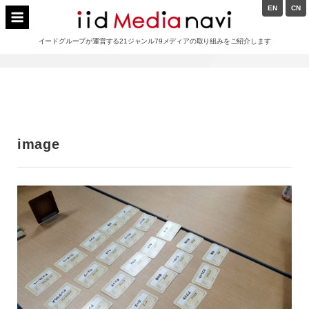
Skip
EN
CN
to
イードメディアナビ
content
イードグループが運営する21ジャンル79メディアの取り組みをご紹介します
Main
Navigation
image