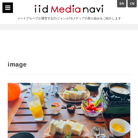
Skip
EN
CN
to
イードメディアナビ
content
イードグループが運営する21ジャンル79メディアの取り組みをご紹介します
Main
Navigation
image