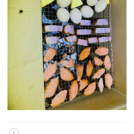
Full
×