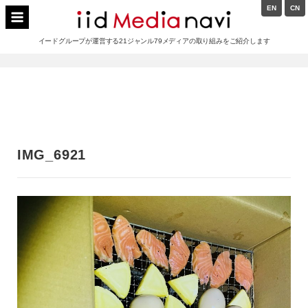
Skip
EN
CN
to
イードメディアナビ
content
イードグループが運営する21ジャンル79メディアの取り組みをご紹介します
Main
Navigation
IMG_6921