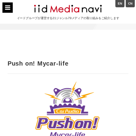
Skip
EN
CN
to
イードメディアナビ
content
イードグループが運営する21ジャンル79メディアの取り組みをご紹介します
Main
Navigation
Push on! Mycar-life