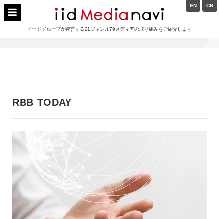
Skip
EN
CN
to
イードメディアナビ
content
イードグループが運営する21ジャンル79メディアの取り組みをご紹介します
Main
Navigation
RBB TODAY