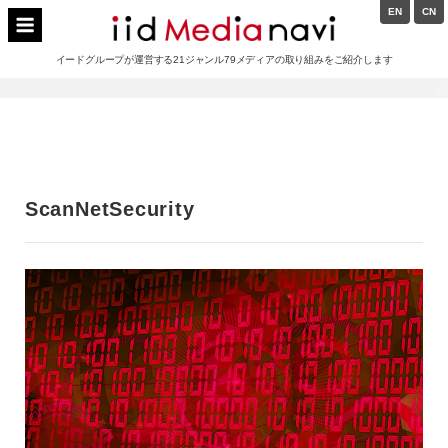
Skip
EN
CN
to
イードメディアナビ
content
イードグループが運営する21ジャンル79メディアの取り組みをご紹介します
Main
Navigation
ScanNetSecurity