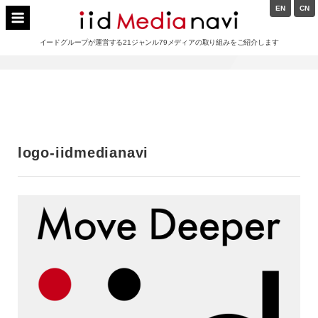
Skip
EN
CN
to
イードメディアナビ
content
イードグループが運営する21ジャンル79メディアの取り組みをご紹介します
Main
Navigation
logo-iidmedianavi