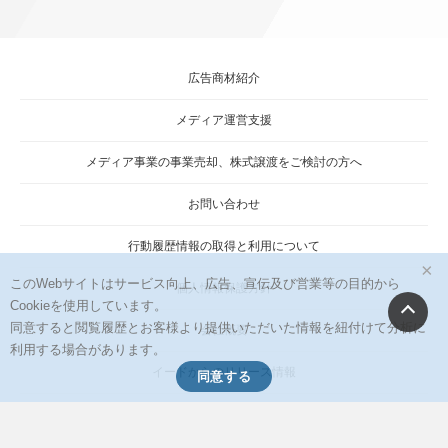
広告商材紹介
メディア運営支援
メディア事業の事業売却、株式譲渡をご検討の方へ
お問い合わせ
行動履歴情報の取得と利用について
×
このWebサイトはサービス向上、広告、宣伝及び営業等の目的から
個人情報保護方針
Cookieを使用しています。
同意すると閲覧履歴とお客様より提供いただいた情報を紐付けて分析に
会社概要
利用する場合があります。
イードからのリリース情報
同意する
当サイトに掲載の記事・見出し・写真・画像の無断転載を禁じます。
Copyright © 2026 IID, Inc.