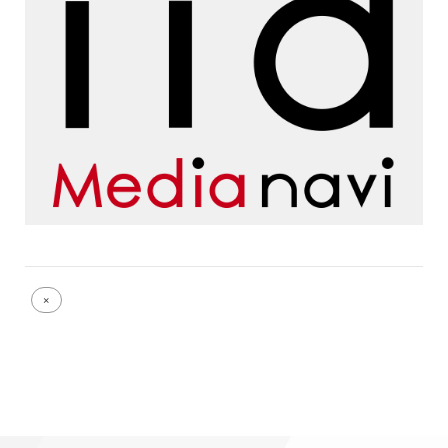
Full
×
size
attachment
link