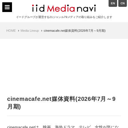
Skip
EN
CN
to
イードメディアナビ
content
イードグループが運営する21ジャンル79メディアの取り組みをご紹介します
Main
HOME
Media Lineup
cinemacafe.net媒体資料(2026年7月～9月期)
Navigation
cinemacafe.net媒体資料(2026年7月～9
月期)
cinemacafe.netは、
映画、海外ドラマ、テレビ、女性が気にな