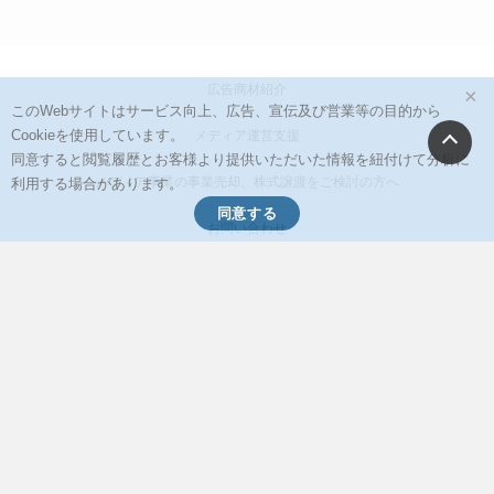
広告商材紹介
×
このWebサイトはサービス向上、広告、宣伝及び営業等の目的から
Cookieを使用しています。
メディア運営支援
同意すると閲覧履歴とお客様より提供いただいた情報を紐付けて分析に
メディア事業の事業売却、株式譲渡をご検討の方へ
利用する場合があります。
同意する
お問い合わせ
行動履歴情報の取得と利用について
個人情報保護方針
会社概要
イードからのリリース情報
当サイトに掲載の記事・見出し・写真・画像の無断転載を禁じます。
Copyright © 2026 IID, Inc.