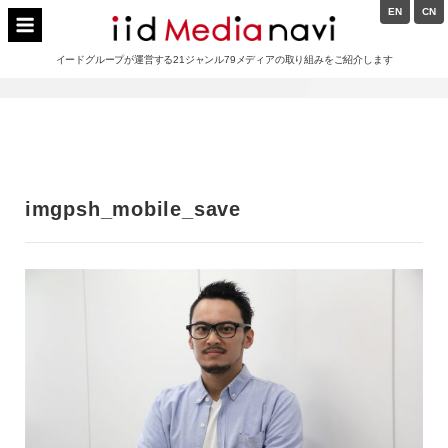
Skip
EN
CN
to
イードメディアナビ
content
イードグループが運営する21ジャンル79メディアの取り組みをご紹介します
Main
Navigation
imgpsh_mobile_save