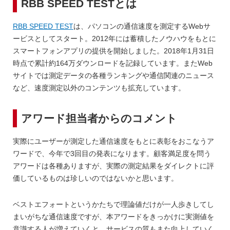
RBB SPEED TESTとは
RBB SPEED TEST
は、パソコンの通信速度を測定するWebサ
ービスとしてスタート。2012年には蓄積したノウハウをもとに
スマートフォンアプリの提供を開始しました。2018年1月31日
時点で累計約164万ダウンロードを記録しています。またWeb
サイトでは測定データの各種ランキングや通信関連のニュース
など、速度測定以外のコンテンツも拡充しています。
アワード担当者からのコメント
実際にユーザーが測定した通信速度をもとに表彰をおこなうア
ワードで、今年で3回目の発表になります。顧客満足度を問う
アワードは各種ありますが、実際の測定結果をダイレクトに評
価しているものは珍しいのではないかと思います。
ベストエフォートというかたちで理論値だけが一人歩きしてし
まいがちな通信速度ですが、本アワードをきっかけに実測値を
意識する人が増えていくと、サービスの質もまた向上していく