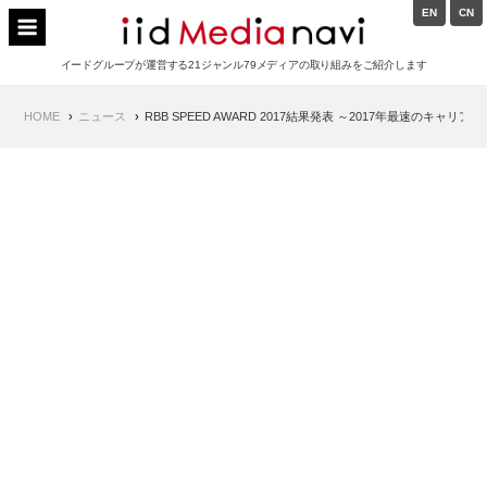
Skip
EN
CN
to
イードメディアナビ
content
イードグループが運営する21ジャンル79メディアの取り組みをご紹介します
Main
HOME
ニュース
RBB SPEED AWARD 2017結果発表 ～2017年最速のキャ
Navigation