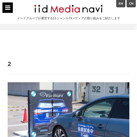
Skip
EN
CN
to
イードメディアナビ
content
イードグループが運営する21ジャンル79メディアの取り組みをご紹介します
Main
Navigation
2