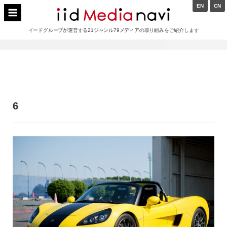
Skip
EN
CN
to
イードメディアナビ
content
イードグループが運営する21ジャンル79メディアの取り組みをご紹介します
Main
Navigation
6