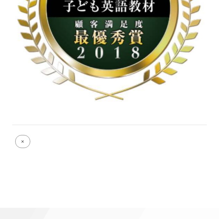
Full
×
size
attachment
link