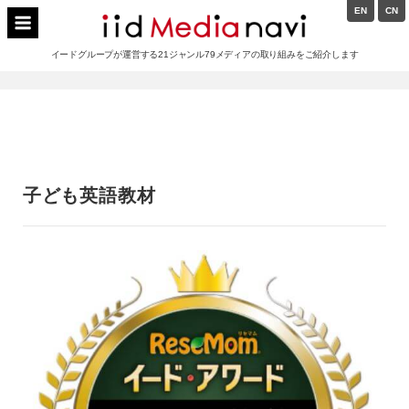
Skip
EN
CN
to
イードメディアナビ
content
イードグループが運営する21ジャンル79メディアの取り組みをご紹介します
Main
Navigation
子ども英語教材