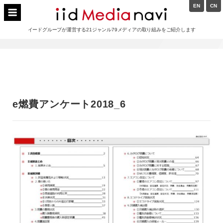
Skip
EN
CN
to
イードメディアナビ
content
イードグループが運営する21ジャンル79メディアの取り組みをご紹介します
Main
Navigation
e燃費アンケート2018_6