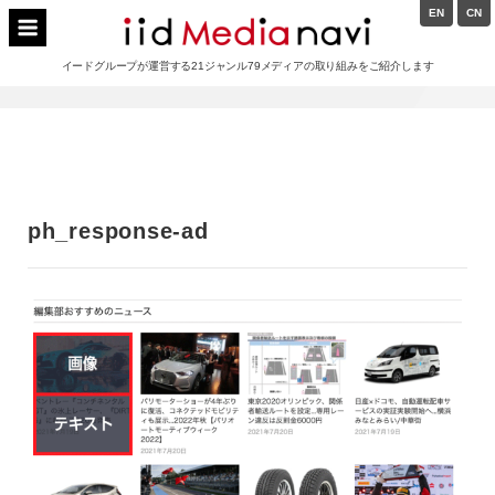
Skip
EN
CN
to
イードメディアナビ
content
イードグループが運営する21ジャンル79メディアの取り組みをご紹介します
Main
Navigation
ph_response-ad