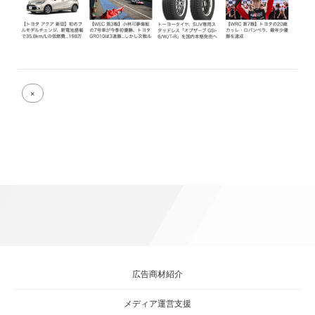
Full
×
size
attachment
link
広告商材紹介
メディア運営支援