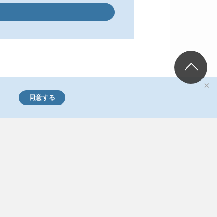
×
同意する