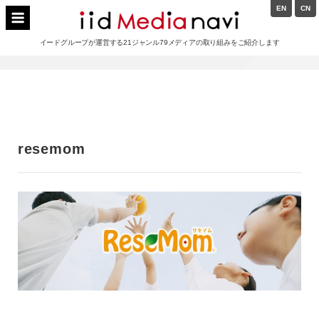
Skip
EN
CN
to
イードメディアナビ
content
イードグループが運営する21ジャンル79メディアの取り組みをご紹介します
Main
Navigation
resemom