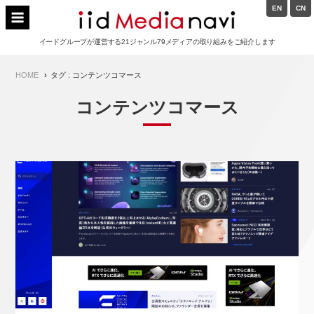
Skip
EN
CN
to
イードメディアナビ
content
イードグループが運営する21ジャンル79メディアの取り組みをご紹介します
Main
HOME
タグ : コンテンツコマース
Navigation
コンテンツコマース