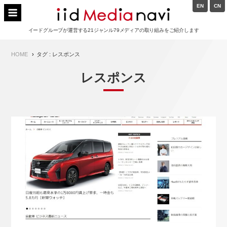
Skip
EN
CN
to
イードメディアナビ
content
イードグループが運営する21ジャンル79メディアの取り組みをご紹介します
Main
HOME
タグ : レスポンス
Navigation
レスポンス