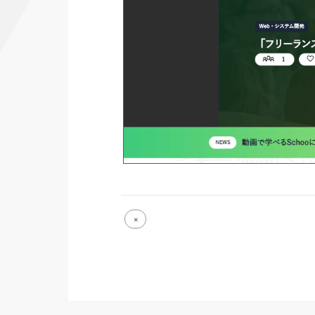
Full
×
size
attachment
link