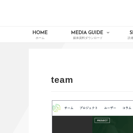
Skip
to
content
イードメディアナビ
Main
HOME
MEDIA GUIDE
S
Navigation
team