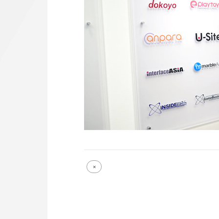
Full
×
size
attachment
link