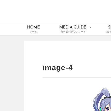
Skip
to
content
イードメディアナビ
Main
HOME
MEDIA GUIDE
S
Navigation
image-4