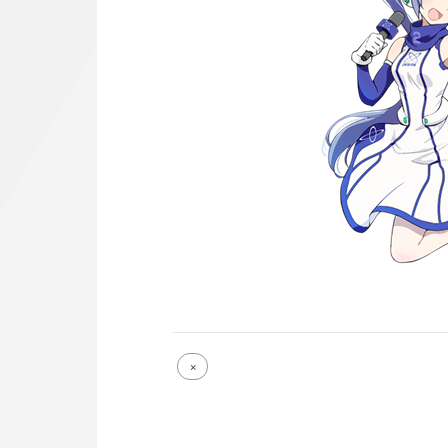
Full
×
size
attachment
link