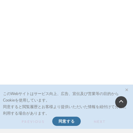
×
このWebサイトはサービス向上、広告、宣伝及び営業等の目的から
Cookieを使用しています。
同意すると閲覧履歴とお客様より提供いただいた情報を紐付けて分析に
投
利用する場合があります。
同意する
稿
PREVIOUS
NEXT
ナ
Previous
Next
RBB SPEED AWARD 2019結
【新卒採用】21卒向け オン