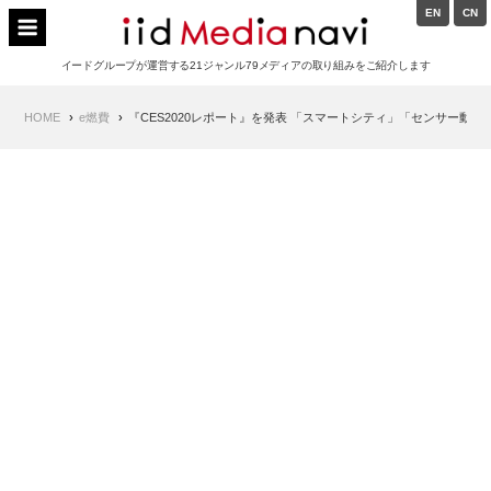
Skip
EN
CN
to
イードメディアナビ
content
イードグループが運営する21ジャンル79メディアの取り組みをご紹介します
Main
HOME
e燃費
『CES2020レポート』を発表 「スマートシティ」「センサー動
Navigation