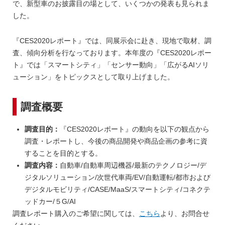
で、新型車のお披露目の場として、いくつかの発表も見られま
した。
『CES2020レポート』では、同展示会に赴き、現地で取材、調
査、傾向分析を行なっております。本年度の『CES2020レポー
ト』では「スマートシティ」「センサー動向」「広がるAIソリ
ューション」をトピックスとして取り上げました。
調査概要
調査目的：
『CES2020レポート』の動向を以下の観点から
調査・レポートし、今後の商品開発や商品企画の参考に資
することを目的とする。
調査内容：
自動車/自動車周辺機器/最新のテクノロジー/デ
ジタルソリューション/次世代車両/EV/自動運転/都市および
デジタルモビリティ/CASE/MaaS/スマートシティ/コネクテ
ッドカー/５G/AI
調査レポート購入のご希望に関しては、
こちら
より、お問合せ