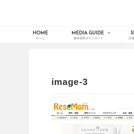
Skip
to
content
イードメディアナビ
Main
HOME
MEDIA GUIDE
S
Navigation
image-3