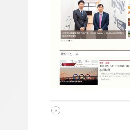
Full
×
size
attachment
link