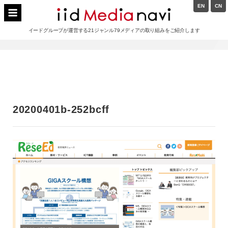
Skip
EN
CN
to
イードメディアナビ
content
イードグループが運営する21ジャンル79メディアの取り組みをご紹介します
Main
Navigation
20200401b-252bcff