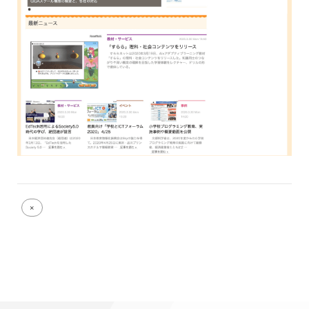
Full
×
size
attachment
link