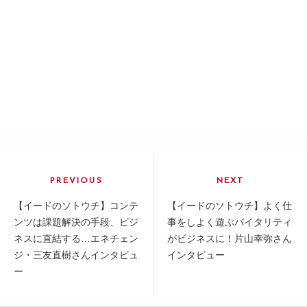
投
稿
PREVIOUS
NEXT
ナ
Previous
Next
【イードのソトウチ】コンテ
【イードのソトウチ】よく仕
ビ
post:
post:
ンツは課題解決の手段、ビジ
事をしよく遊ぶバイタリティ
ネスに直結する…エネチェン
がビジネスに！片山幸弥さん
ゲ
ジ・三友直樹さんインタビュ
インタビュー
ー
ー
シ
ョ