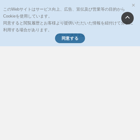
×
ン
このWebサイトはサービス向上、広告、宣伝及び営業等の目的から
Cookieを使用しています。
広告商材紹介
同意すると閲覧履歴とお客様より提供いただいた情報を紐付けて分析に
利用する場合があります。
メディア運営支援
同意する
メディア事業の事業売却、株式譲渡をご検討の方へ
お問い合わせ
行動履歴情報の取得と利用について
個人情報保護方針
会社概要
イードからのリリース情報
当サイトに掲載の記事・見出し・写真・画像の無断転載を禁じます。
Copyright © 2026 IID, Inc.