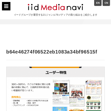
Skip
EN
CN
to
イードメディアナビ
content
イードグループが運営する21ジャンル79メディアの取り組みをご紹介します
Main
Navigation
b64e46274f06522eb1083a34bf96515f