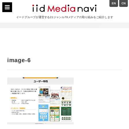
Skip
EN
CN
to
イードメディアナビ
content
イードグループが運営する21ジャンル79メディアの取り組みをご紹介します
Main
Navigation
image-6