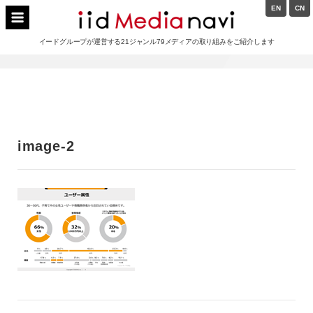
Skip
EN
CN
to
イードメディアナビ
content
イードグループが運営する21ジャンル79メディアの取り組みをご紹介します
Main
Navigation
image-2