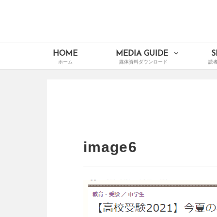
Skip
to
content
イードメディアナビ
Main
HOME
MEDIA GUIDE
S
Navigation
image6