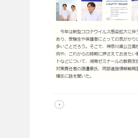
Full
×
size
attachment
link