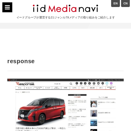
Skip
EN
CN
to
イードメディアナビ
content
イードグループが運営する21ジャンル79メディアの取り組みをご紹介します
Main
Navigation
response