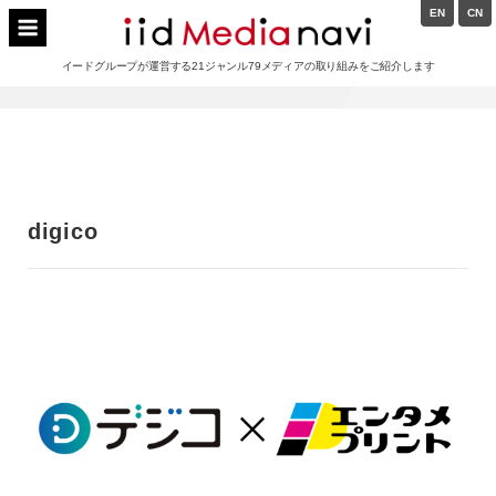
Skip
EN
CN
to
イードメディアナビ
content
イードグループが運営する21ジャンル79メディアの取り組みをご紹介します
Main
Navigation
digico