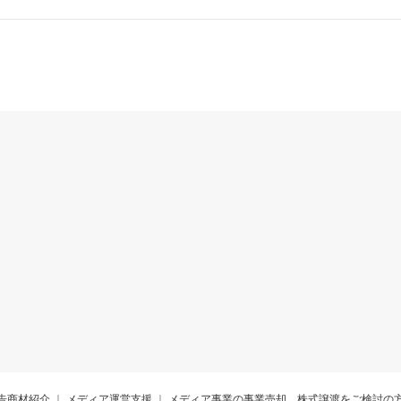
告商材紹介
メディア運営支援
メディア事業の事業売却、株式譲渡をご検討の