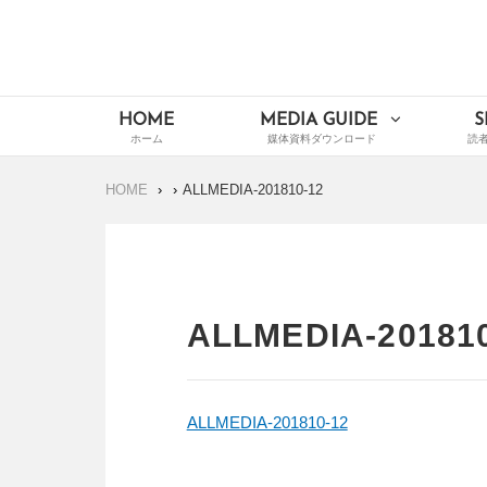
Skip
to
content
イードメディアナビ
Main
HOME
MEDIA GUIDE
S
Navigation
HOME
ALLMEDIA-201810-12
ALLMEDIA-20181
ALLMEDIA-201810-12