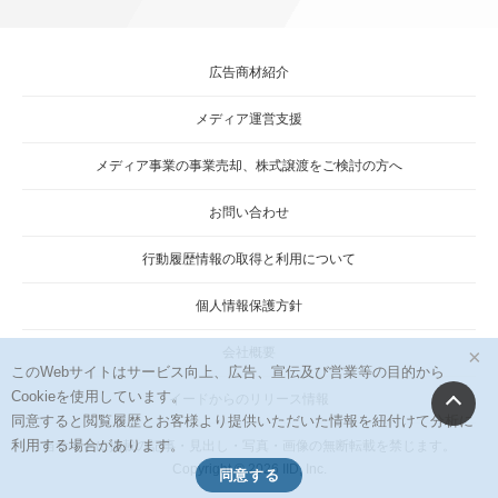
広告商材紹介
メディア運営支援
メディア事業の事業売却、株式譲渡をご検討の方へ
お問い合わせ
行動履歴情報の取得と利用について
個人情報保護方針
×
会社概要
このWebサイトはサービス向上、広告、宣伝及び営業等の目的から
Cookieを使用しています。
イードからのリリース情報
同意すると閲覧履歴とお客様より提供いただいた情報を紐付けて分析に
利用する場合があります。
当サイトに掲載の記事・見出し・写真・画像の無断転載を禁じます。
Copyright © 2026 IID, Inc.
同意する