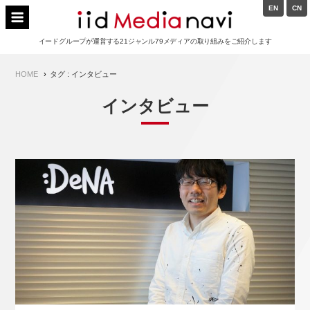
Skip
EN
CN
to
イードメディアナビ
content
イードグループが運営する21ジャンル79メディアの取り組みをご紹介します
Main
HOME
タグ : インタビュー
Navigation
インタビュー