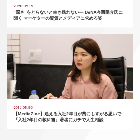
2020.02.18
“深さ”をとらないと生き残れない― DeNA今西陽介氏に
聞く マーケターの資質とメディアに求める姿
2019.05.20
【MediaZine】迷える入社2年目が藁にもすがる思いで
『入社2年目の教科書』著者にガチで人生相談